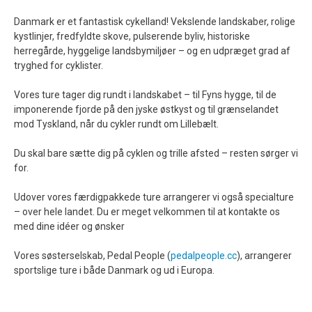
Danmark er et fantastisk cykelland! Vekslende landskaber, rolige
kystlinjer, fredfyldte skove, pulserende byliv, historiske
herregårde, hyggelige landsbymiljøer – og en udpræget grad af
tryghed for cyklister.
Vores ture tager dig rundt i landskabet – til Fyns hygge, til de
imponerende fjorde på den jyske østkyst og til grænselandet
mod Tyskland, når du cykler rundt om Lillebælt.
Du skal bare sætte dig på cyklen og trille afsted – resten sørger vi
for.
Udover vores færdigpakkede ture arrangerer vi også specialture
– over hele landet. Du er meget velkommen til at kontakte os
med dine idéer og ønsker
Vores søsterselskab, Pedal People (
pedalpeople.cc
), arrangerer
sportslige ture i både Danmark og ud i Europa.